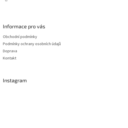
v
k
y
v
ý
Informace pro vás
p
i
Obchodní podmínky
s
u
Podmínky ochrany osobních údajů
Doprava
Kontakt
Instagram