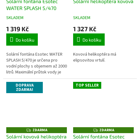
Solární fontána Esotec
Solární helikoptéra kovová
A
WATER SPLASH 5/470
R
M
A
SKLADEM
SKLADEM
Průměrné
Průměrné
hodnocení
hodnocení
1 319 Kč
1 327 Kč
produktu
produktu
je
je
Do košíku
Do košíku
4,5
5,0
z
z
5
5
Solární fontána Esotec WATER
Kovová helikoptéra má
hvězdiček.
hvězdiček.
SPLASH 5/470 je určena pro
elipsovitou vrtulí.
vodní plochy s objemem až 2000
litrů. Maximální průtok vody je
470l/h. Výška vodního sloupce
fontány je až 60 cm....
DOPRAVA
TOP SELLER
ZDARMA!
ZDARMA
ZDARMA
Z
Z
D
D
Solární kovová helikoptéra
Solární fontána Esotec
A
A