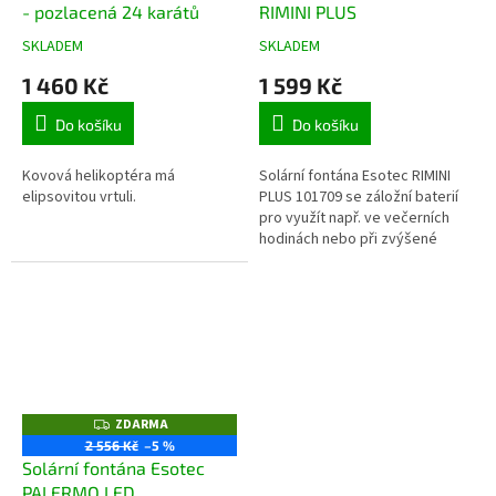
- pozlacená 24 karátů
RIMINI PLUS
R
R
M
M
A
A
SKLADEM
SKLADEM
Průměrné
Průměrné
hodnocení
hodnocení
1 460 Kč
1 599 Kč
produktu
produktu
je
je
Do košíku
Do košíku
5,0
3,8
z
z
5
5
Kovová helikoptéra má
Solární fontána Esotec RIMINI
hvězdiček.
hvězdiček.
elipsovitou vrtuli.
PLUS 101709 se záložní baterií
pro využít např. ve večerních
hodinách nebo při zvýšené
oblačnosti. Maximální průtok
vody je 175l/h. Výška vodního...
ZDARMA
Z
D
2 556 Kč
–5 %
A
Solární fontána Esotec
R
M
PALERMO LED