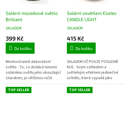
r
o
d
Solární mozaikové světlo
Solární osvětlení Esotec
u
Brilliant
CANDLE LIGHT
k
SKLADEM
SKLADEM
Průměrné
Průměrné
t
hodnocení
hodnocení
399 Kč
415 Kč
ů
produktu
produktu
je
je
Do košíku
Do košíku
4,9
5,0
z
z
5
5
Mnohostranné dekorativní
SKLADEM UŽ POUZE POSLEDNÍ
hvězdiček.
hvězdiček.
světlo To, co dodává tomuto
KUS Svým vzhledem a
solárnímu světlu jeho okouzlující
světelným efektem jedinečné
charakter, je většinou ruční
svítidlo, které vypadá jako
práce - a již během dne upoutá
skutečná svíčka. Při stmívání se
pozornost: vložené do...
automaticky sama zapne....
TOP SELLER
TOP SELLER