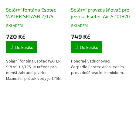
Solární fontána Esotec
Solární provzdušňovač pro
WATER SPLASH 2/175
jezírka Esotec Air-S 101870
SKLADEM
SKLADEM
Průměrné
Průměrné
hodnocení
hodnocení
720 Kč
749 Kč
produktu
produktu
je
je
Do košíku
Do košíku
4,4
3,9
z
z
5
5
Solární fontána Esotec WATER
Ponorné vzduchovací
hvězdiček.
hvězdiček.
SPLASH 2/175 je určena pro
čerpadlo Esotec AIR s jedním
menší zahradní jezírka.
provzdušňovacím kamínkem.
Maximální průtok vody je 175l/h.
Výška vodního sloupce fontány
je až 50 cm. Čerpadlo funguje v...