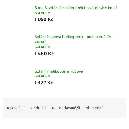
Sada 3 solárních skleněných světelných koulí
SKLADEM
1 050 Kč
Solární kovová helikoptéra - pozlacená 24
karátů
SKLADEM
1 460 Kč
Solární helikoptéra kovová
SKLADEM
1 327 Kč
Ř
a
Nejlevnější
Nejdražší
Nejprodávanější
Abecedně
z
e
n