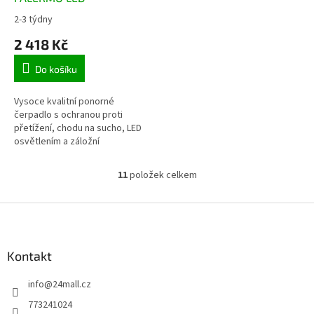
A
2-3 týdny
Průměrné
hodnocení
2 418 Kč
produktu
je
Do košíku
4,3
z
5
Vysoce kvalitní ponorné
hvězdiček.
čerpadlo s ochranou proti
přetížení, chodu na sucho, LED
osvětlením a záložní
baterií. Průtok 240 - 330 l/h do
výšky od 70 do 90 cm. ...
11
položek celkem
O
v
l
Z
á
á
d
p
a
a
Kontakt
c
t
í
info
@
24mall.cz
í
p
r
773241024