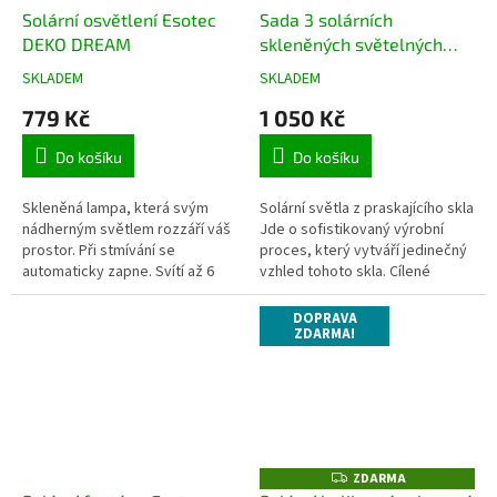
Solární osvětlení Esotec
Sada 3 solárních
DEKO DREAM
skleněných světelných
koulí
SKLADEM
SKLADEM
Průměrné
Průměrné
hodnocení
hodnocení
779 Kč
1 050 Kč
produktu
produktu
je
je
Do košíku
Do košíku
4,7
4,6
z
z
5
5
Skleněná lampa, která svým
Solární světla z praskajícího skla
hvězdiček.
hvězdiček.
nádherným světlem rozzáří váš
Jde o sofistikovaný výrobní
prostor. Při stmívání se
proces, který vytváří jedinečný
automaticky zapne. Svítí až 6
vzhled tohoto skla. Cílené
hodin.
ochlazování ještě horkého skla
způsobí vlasové...
DOPRAVA
ZDARMA!
ZDARMA
Z
D