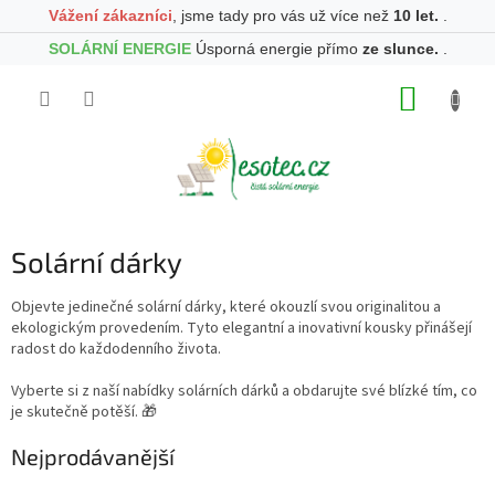
Vážení zákazníci
, jsme tady pro vás už více než
10 let.
.
SOLÁRNÍ ENERGIE
Úsporná energie přímo
ze slunce.
.
Přejít
NÁKUP
na
obsah
KOŠÍK
Solární dárky
Objevte jedinečné solární dárky, které okouzlí svou originalitou a
ekologickým provedením. Tyto elegantní a inovativní kousky přinášejí
radost do každodenního života.
Vyberte si z naší nabídky solárních dárků a obdarujte své blízké tím, co
je skutečně potěší. 🎁
Nejprodávanější