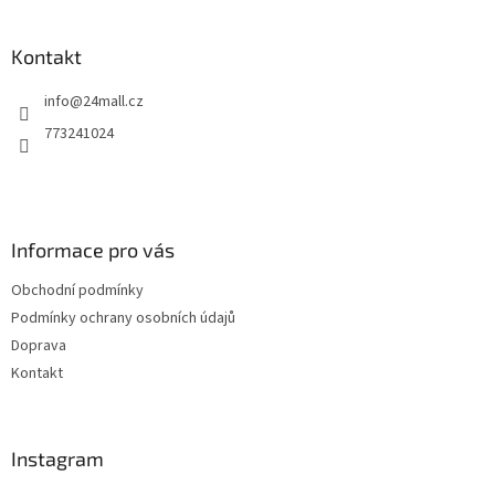
á
p
a
Kontakt
t
info
@
24mall.cz
í
773241024
Informace pro vás
Obchodní podmínky
Podmínky ochrany osobních údajů
Doprava
Kontakt
Instagram