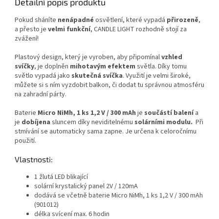
Detailní popis produktu
Pokud sháníte
nenápadné
osvětlení, které vypadá
přirozeně
,
a přesto je
velmi funkční
, CANDLE LIGHT rozhodně stojí za
zvážení!
Plastový design, který je vyroben, aby připomínal
vzhled
svíčky
, je doplněn
mihotavým efektem
světla. Díky tomu
světlo vypadá jako
skutečná svíčka
. Využití je velmi široké,
můžete si s ním vyzdobit balkon, či dodat tu správnou atmosféru
na zahradní párty.
Baterie
Micro NiMh, 1 ks 1,2 V / 300 mAh
je
součástí balení
a
je
dobíjena
sluncem díky neviditelnému
solárními modulu.
Při
stmívání se automaticky sama zapne. Je určena k celoročnímu
použití.
Vlastnosti:
1 žlutá LED blikající
solární krystalický panel 2V / 120mA
dodává se včetně baterie Micro NiMh, 1 ks 1,2 V / 300 mAh
(901012)
délka svícení max. 6 hodin