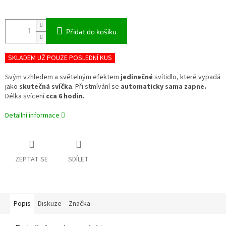
Přidat do košíku
SKLADEM UŽ POUZE POSLEDNÍ KUS
Svým vzhledem a světelným efektem
jedinečné
svítidlo, které vypadá
jako
skutečná
svíčka
. Při stmívání se
automaticky sama zapne.
Délka svícení
cca 6 hodin.
Detailní informace
ZEPTAT SE
SDÍLET
Popis
Diskuze
Značka