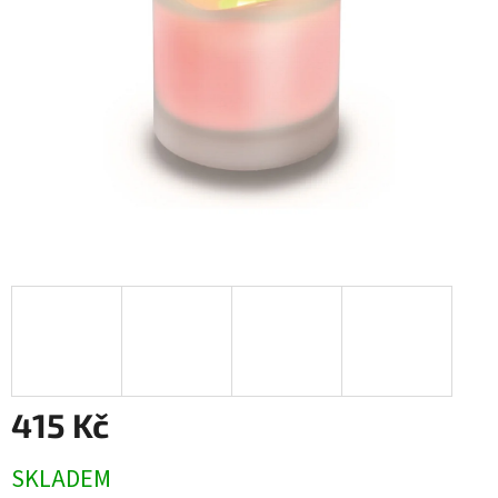
hvězdiček.
415 Kč
Měrná
SKLADEM
cena: