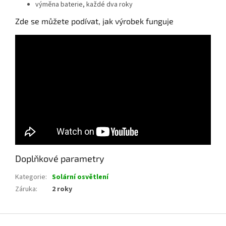
výměna baterie, každé dva roky
Zde se můžete podívat, jak výrobek funguje
Doplňkové parametry
Kategorie
:
Solární osvětlení
Záruka
:
2 roky
Z