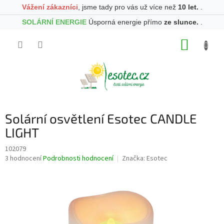
Vážení zákazníci
, jsme tady pro vás už více než
10 let.
.
SOLÁRNÍ ENERGIE
Úsporná energie přímo
ze slunce.
.
Přejít
NÁKUP
na
obsah
KOŠÍK
Solární osvětlení Esotec CANDLE
LIGHT
102079
Průměrné
3 hodnocení
Podrobnosti hodnocení
Značka:
Esotec
hodnocení
produktu
je
5,0
z
5