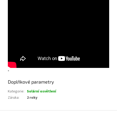
"
Doplňkové parametry
Kategorie
:
Solární osvětlení
Záruka
:
2 roky
Z