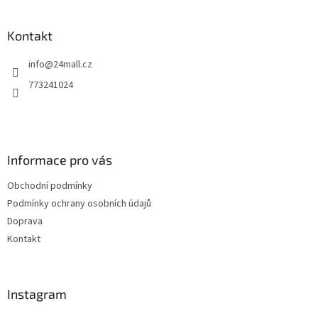
á
p
a
Kontakt
t
info
@
24mall.cz
í
773241024
Informace pro vás
Obchodní podmínky
Podmínky ochrany osobních údajů
Doprava
Kontakt
Instagram