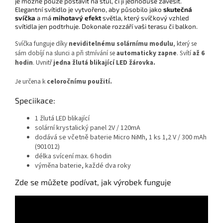
je možné pouze postavit na stůl, či ji jednoduše zavěsit.
Elegantní svítidlo je vytvořeno, aby působilo jako
skutečná
svíčka
a má
mihotavý efekt
světla, který svíčkový vzhled
svítidla jen podtrhuje. Dokonale rozzáří vaši terasu či balkon.
Svíčka funguje díky
neviditelnému solárnímu modulu
, který se
sám dobíjí na slunci a při stmívání se
automaticky zapne
. Svítí
až 6
hodin
. Uvnitř
jedna žlutá blikající LED žárovka.
Je určena k
celoročnímu použití.
Speciikace:
1 žlutá LED blikající
solární krystalický panel 2V / 120mA
dodává se včetně baterie Micro NiMh, 1 ks 1,2 V / 300 mAh
(901012)
délka svícení max. 6 hodin
výměna baterie, každé dva roky
Zde se můžete podívat, jak výrobek funguje