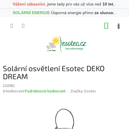
Vážení zákazníci
, jsme tady pro vás už více než
10 let.
.
SOLÁRNÍ ENERGIE
Úsporná energie přímo
ze slunce.
.
Přejít
NÁKUP
na
obsah
KOŠÍK
Solární osvětlení Esotec DEKO
DREAM
102081
Průměrné
6 hodnocení
Podrobnosti hodnocení
Značka:
Esotec
hodnocení
produktu
je
4,7
z
5