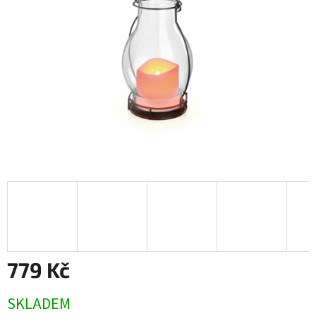
hvězdiček.
779 Kč
Měrná
SKLADEM
cena: