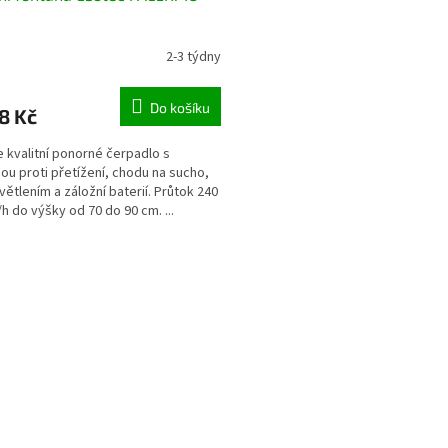
A
R
2-3 týdny
rné
cení
M
ktu
Do košíku
8 Kč
A
 kvalitní ponorné čerpadlo s
ou proti přetížení, chodu na sucho,
větlením a záložní baterií. Průtok 240
ček.
/h do výšky od 70 do 90 cm. ...
O
v
l
á
d
a
c
í
p
r
v