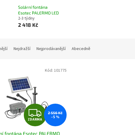
Solární fontána
Esotec PALERMO LED
2-3 týdny
2 418 Kč
nější
Nejdražší
Nejprodávanější
Abecedně
Kód:
101775
Z
2 556 Kč
–5 %
ZDARMA
D
ní fontána Esotec PALERMO