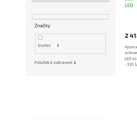
LED
t
ů
Průmě
hodno
Značky
produ
2 41
je
4,3
Esotec
1
Vysoce
z
ochran
5
LED os
hvězdi
Položek k zobrazení:
1
- 330 l