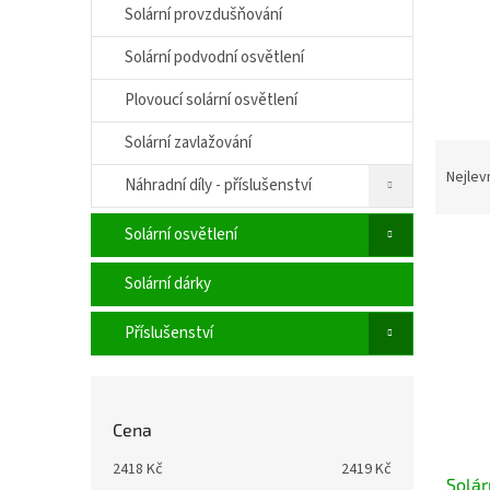
í
Solární provzdušňování
p
a
Solární podvodní osvětlení
n
Plovoucí solární osvětlení
e
l
Solární zavlažování
Ř
a
Nejlev
Náhradní díly - příslušenství
z
e
Solární osvětlení
V
n
ý
í
Solární dárky
p
p
i
r
Příslušenství
s
o
p
d
r
u
o
k
Cena
d
t
u
ů
2418
Kč
2419
Kč
Solár
k