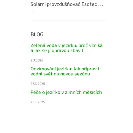
Solární provzdušňovač Esotec Duo Air 8/200 Pro
|
Hodnocení produktu je 5 z 5 hvězdiček.
BLOG
Zelená voda v jezírku: proč vzniká
a jak se jí opravdu zbavit
2.3.2026
Odzimování jezírka: Jak připravit
vodní svět na novou sezónu
26.3.2025
Péče o jezírko v zimních měsících
20.1.2025
Z
á
p