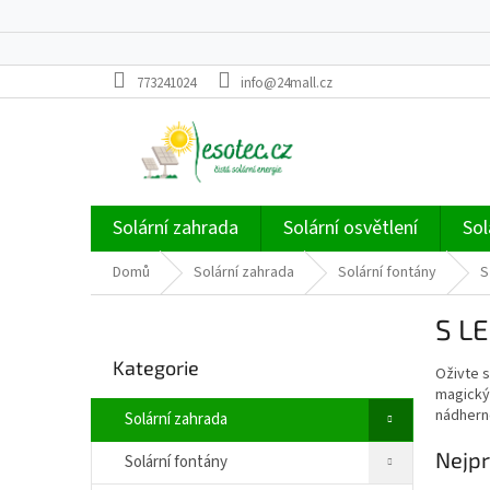
Přejít
773241024
info@24mall.cz
na
obsah
Solární zahrada
Solární osvětlení
Sol
Domů
Solární zahrada
Solární fontány
S
P
S L
o
Přeskočit
s
Kategorie
kategorie
Oživte s
t
magickým
r
nádhern
Solární zahrada
a
n
Nejpr
Solární fontány
n