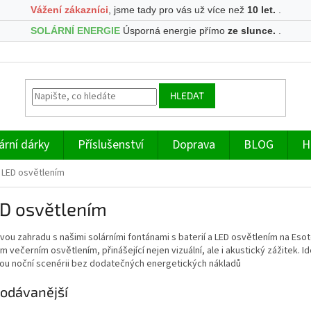
Vážení zákazníci
, jsme tady pro vás už více než
10 let.
.
SOLÁRNÍ ENERGIE
Úsporná energie přímo
ze slunce.
.
HLEDAT
ární dárky
Příslušenství
Doprava
BLOG
H
 LED osvětlením
ED osvětlením
vou zahradu s našimi solárními fontánami s baterií a LED osvětlením na Eso
 večerním osvětlením, přinášející nejen vizuální, ale i akustický zážitek. Id
ou noční scenérii bez dodatečných energetických nákladů
odávanější