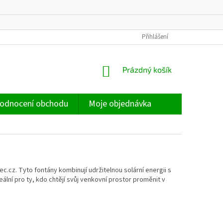
Přihlášení
NÁKUPNÍ
Prázdný košík
KOŠÍK
odnocení obchodu
Moje objednávka
tec.cz.
Tyto fontány kombinují udržitelnou solární energii s
eální pro ty, kdo chtějí svůj venkovní prostor proměnit v