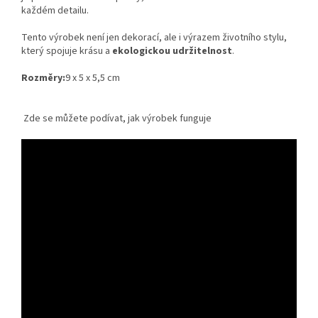
každém detailu.
Tento výrobek není jen dekorací, ale i výrazem životního stylu,
který spojuje krásu a
ekologickou udržitelnost
.
Rozměry:
9 x 5 x 5,5 cm
Zde se můžete podívat, jak výrobek funguje