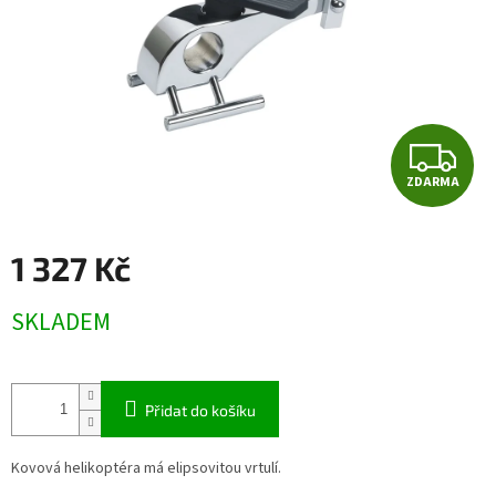
Z
ZDARMA
D
A
1 327 Kč
R
Měrná
SKLADEM
cena:
M
A
Přidat do košíku
Kovová helikoptéra má elipsovitou vrtulí.