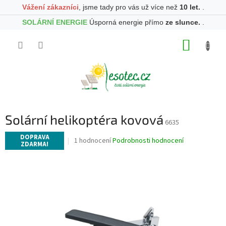
Vážení zákazníci
, jsme tady pro vás už více než
10 let.
.
SOLÁRNÍ ENERGIE
Úsporná energie přímo
ze slunce.
.
Přejít
NÁKUP
na
obsah
KOŠÍK
Solární helikoptéra kovová
6635
DOPRAVA
Průměrné
1 hodnocení
Podrobnosti hodnocení
ZDARMA!
hodnocení
produktu
je
5,0
z
5
hvězdiček.