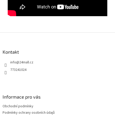
Z
á
p
a
Kontakt
t
info
@
24mall.cz
í
773241024
Informace pro vás
Obchodní podmínky
Podmínky ochrany osobních údajů