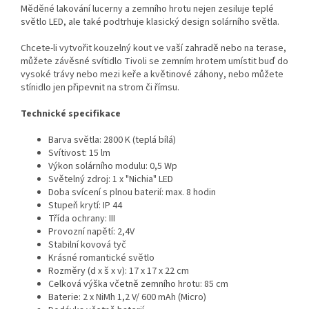
Měděné lakování lucerny a zemního hrotu nejen zesiluje teplé
světlo LED, ale také podtrhuje klasický design solárního světla.
Chcete-li vytvořit kouzelný kout ve vaší zahradě nebo na terase,
můžete závěsné svítidlo Tivoli se zemním hrotem umístit buď do
vysoké trávy nebo mezi keře a květinové záhony, nebo můžete
stínidlo jen připevnit na strom či římsu.
Technické specifikace
Barva světla: 2800 K (teplá bílá)
Svítivost: 15 lm
Výkon solárního modulu: 0,5 Wp
Světelný zdroj: 1 x "Nichia" LED
Doba svícení s plnou baterií: max. 8 hodin
Stupeň krytí: IP 44
Třída ochrany: III
Provozní napětí: 2,4V
Stabilní kovová tyč
Krásné romantické světlo
Rozměry (d x š x v): 17 x 17 x 22 cm
Celková výška včetně zemního hrotu: 85 cm
Baterie: 2 x NiMh 1,2 V/ 600 mAh (Micro)