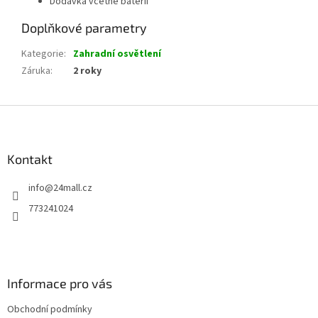
Dodávka včetně baterií
Doplňkové parametry
Kategorie
:
Zahradní osvětlení
Záruka
:
2 roky
Z
á
p
a
Kontakt
t
info
@
24mall.cz
í
773241024
Informace pro vás
Obchodní podmínky