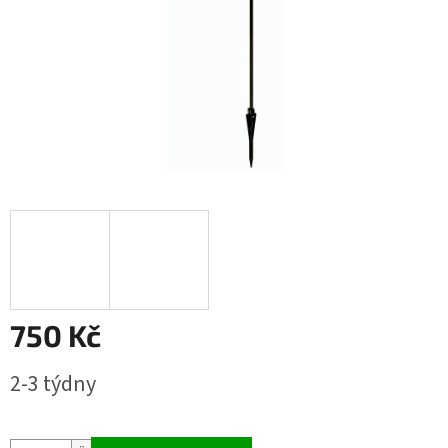
750 Kč
Měrná
2-3 týdny
cena: