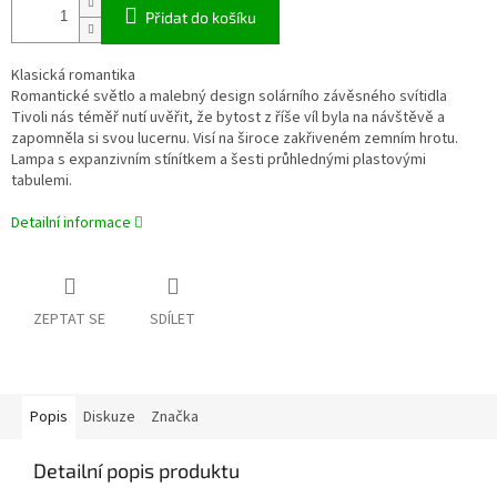
Přidat do košíku
Klasická romantika
Romantické světlo a malebný design solárního závěsného svítidla
Tivoli nás téměř nutí uvěřit, že bytost z říše víl byla na návštěvě a
zapomněla si svou lucernu. Visí na široce zakřiveném zemním hrotu.
Lampa s expanzivním stínítkem a šesti průhlednými plastovými
tabulemi.
Detailní informace
ZEPTAT SE
SDÍLET
Popis
Diskuze
Značka
Detailní popis produktu