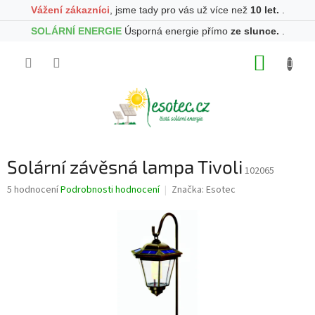
Vážení zákazníci
, jsme tady pro vás už více než
10 let.
.
SOLÁRNÍ ENERGIE
Úsporná energie přímo
ze slunce.
.
Přejít
NÁKUP
na
obsah
KOŠÍK
Solární závěsná lampa Tivoli
102065
Průměrné
5 hodnocení
Podrobnosti hodnocení
Značka:
Esotec
hodnocení
produktu
je
5,0
z
5
hvězdiček.