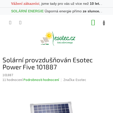
Vážení zákazníci
, jsme tady pro vás už více než
10 let.
.
SOLÁRNÍ ENERGIE
Úsporná energie přímo
ze slunce.
.
Přejít
NÁKUP
na
obsah
KOŠÍK
Solární provzdušňován Esotec
Power Five 101887
101887
Průměrné
11 hodnocení
Podrobnosti hodnocení
Značka:
Esotec
hodnocení
produktu
je
4,3
z
5