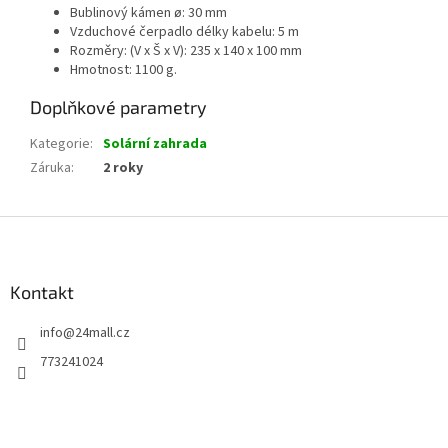
Bublinový kámen ø: 30 mm
Vzduchové čerpadlo délky kabelu: 5 m
Rozměry: (V x Š x V): 235 x 140 x 100 mm
Hmotnost: 1100 g.
Doplňkové parametry
Kategorie
:
Solární zahrada
Záruka
:
2 roky
Z
á
p
a
Kontakt
t
info
@
24mall.cz
í
773241024