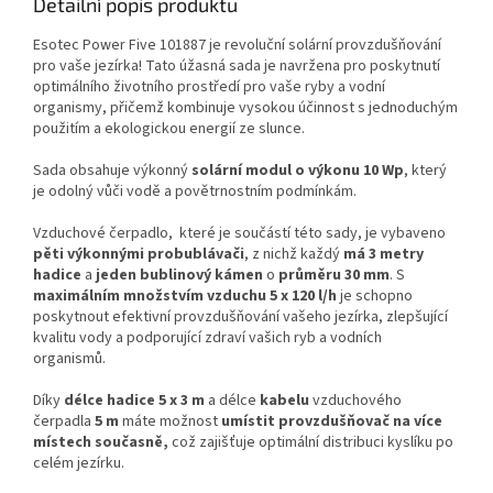
Detailní popis produktu
Esotec Power Five 101887 je revoluční solární provzdušňování
pro vaše jezírka! Tato úžasná sada je navržena pro poskytnutí
optimálního životního prostředí pro vaše ryby a vodní
organismy, přičemž kombinuje vysokou účinnost s jednoduchým
použitím a ekologickou energií ze slunce.
Sada obsahuje výkonný
solární modul o výkonu 10 Wp
, který
je odolný vůči vodě a povětrnostním podmínkám.
Vzduchové čerpadlo, které je součástí této sady, je vybaveno
pěti výkonnými probublávači
, z nichž každý
má 3 metry
hadice
a
jeden bublinový kámen
o
průměru 30 mm
. S
maximálním množstvím vzduchu 5 x 120 l/h
je schopno
poskytnout efektivní provzdušňování vašeho jezírka, zlepšující
kvalitu vody a podporující zdraví vašich ryb a vodních
organismů.
Díky
délce hadice 5 x 3 m
a délce
kabelu
vzduchového
čerpadla
5 m
máte možnost
umístit provzdušňovač na více
místech současně,
což zajišťuje optimální distribuci kyslíku po
celém jezírku.