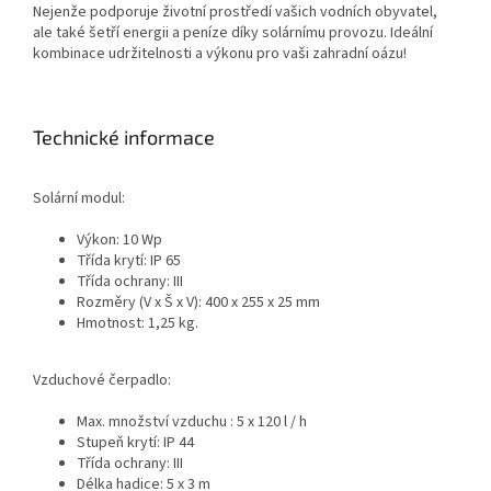
Nejenže podporuje životní prostředí vašich vodních obyvatel,
ale také šetří energii a peníze díky solárnímu provozu. Ideální
kombinace udržitelnosti a výkonu pro vaši zahradní oázu!
Technické informace
Solární modul:
Výkon: 10 Wp
Třída krytí: IP 65
Třída ochrany: III
Rozměry (V x Š x V): 400 x 255 x 25 mm
Hmotnost: 1,25 kg.
Vzduchové čerpadlo:
Max. množství vzduchu : 5 x 120 l / h
Stupeň krytí: IP 44
Třída ochrany: III
Délka hadice: 5 x 3 m