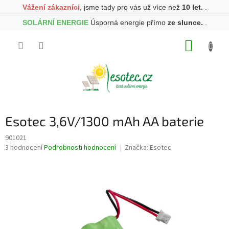
Vážení zákazníci
, jsme tady pro vás už více než
10 let.
.
SOLÁRNÍ ENERGIE
Úsporná energie přímo
ze slunce.
.
Přejít
NÁKUP
na
obsah
KOŠÍK
Esotec 3,6V/1300 mAh AA baterie
901021
Průměrné
3 hodnocení
Podrobnosti hodnocení
Značka:
Esotec
hodnocení
produktu
je
4,7
z
5
hvězdiček.