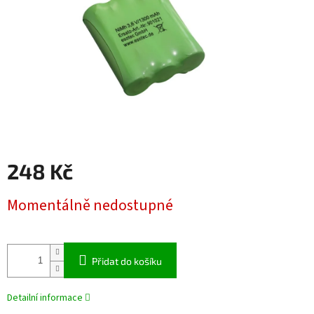
248 Kč
Měrná
Momentálně nedostupné
cena:
Přidat do košíku
Detailní informace