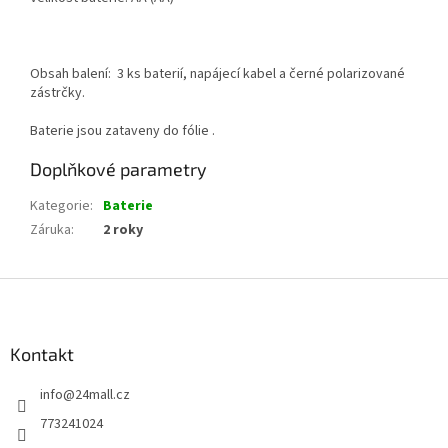
Obsah balení: 3 ks baterií, napájecí kabel a černé polarizované
zástrčky.
Baterie jsou zataveny do fólie .
Doplňkové parametry
Kategorie
:
Baterie
Záruka
:
2 roky
Z
á
p
a
Kontakt
t
info
@
24mall.cz
í
773241024