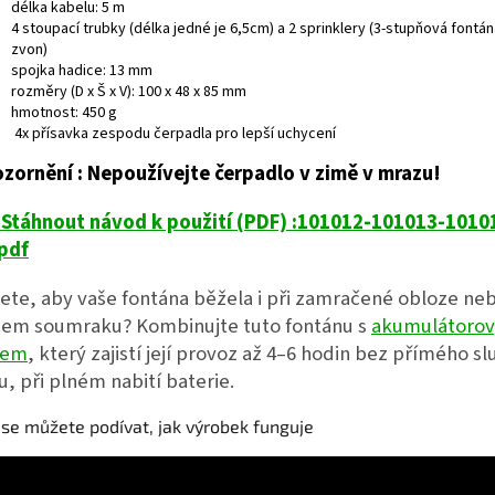
délka kabelu: 5 m
4 stoupací trubky (délka jedné je 6,5cm) a 2 sprinklery (3-stupňová fontán
zvon)
spojka hadice: 13 mm
rozměry (D x Š x V): 100 x 48 x 85 mm
hmotnost: 450 g
4x přísavka zespodu čerpadla pro lepší uchycení
zornění : Nepoužívejte čerpadlo v zimě v mrazu!

Stáhnout návod k použití (PDF) :
101012-101013-1010
pdf
ete, aby vaše fontána běžela i při zamračené obloze ne
em soumraku? Kombinujte tuto fontánu s
akumulátoro
xem
, který zajistí její provoz až 4–6 hodin bez přímého s
tu, při plném nabití baterie.
se můžete podívat, jak výrobek funguje