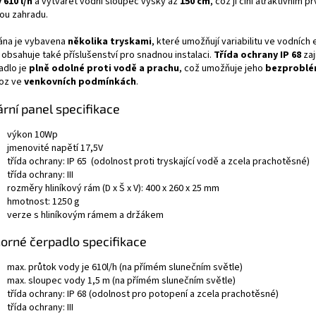
 610 l/h
a vytvářet vodní sloupec výšky až
150 cm
, což ji činí atraktivním 
ou zahradu.
ána je vybavena
několika tryskami
, které umožňují variabilitu ve vodních 
 obsahuje také příslušenství pro snadnou instalaci.
Třída ochrany IP 68
zaj
adlo je
plně odolné proti vodě a prachu
, což umožňuje jeho
bezproblé
oz ve
venkovních podmínkách
.
ární panel specifikace
výkon 10Wp
jmenovité napětí 17,5V
třída ochrany: IP 65 (odolnost proti tryskající vodě a zcela prachotěsné)
třída ochrany: III
rozměry hliníkový rám (D x Š x V): 400 x 260 x 25 mm
hmotnost: 1250 g
verze s hliníkovým rámem a držákem
orné čerpadlo specifikace
max. průtok vody je 610l/h (na přímém slunečním světle)
max. sloupec vody 1,5 m (na přímém slunečním světle)
třída ochrany: IP 68 (odolnost pro potopení a zcela prachotěsné)
třída ochrany: III