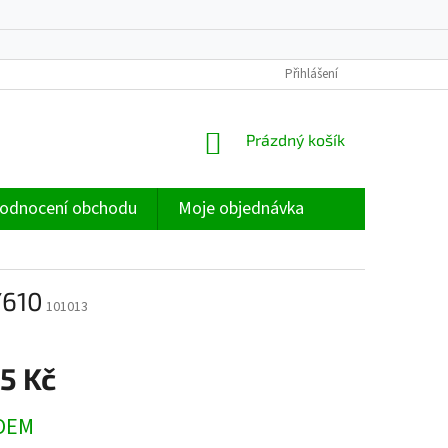
Přihlášení
NÁKUPNÍ
Prázdný košík
KOŠÍK
odnocení obchodu
Moje objednávka
/610
101013
5 Kč
DEM