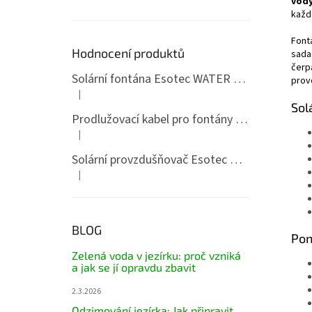
vody
každ
Font
Hodnocení produktů
sada
čerp
Solární fontána Esotec WATER SPLASH 5/470
prov
|
Hodnocení produktu je 5 z 5 hvězdiček.
Sol
Prodlužovací kabel pro fontány Napoli, Siena, Water Splash 5/470, Water Splash 10/610
|
Hodnocení produktu je 5 z 5 hvězdiček.
Solární provzdušňovač Esotec Duo Air 8/200 Pro
|
Hodnocení produktu je 5 z 5 hvězdiček.
BLOG
Pon
Zelená voda v jezírku: proč vzniká
a jak se jí opravdu zbavit
2.3.2026
Odzimování jezírka: Jak připravit