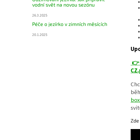
vodní svět na novou sezónu
26.3.2025
Péče o jezírko v zimních měsících
20.1.2025
Upo

CZ.
Chc
běh
bo
svi
Zde 