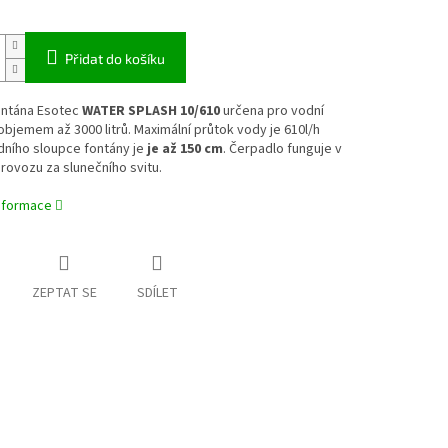
Přidat do košíku
ontána Esotec
WATER SPLASH 10/610
určena pro vodní
objemem až 3000 litrů. Maximální průtok vody je 610l/h
dního sloupce fontány je
je až 150 cm
. Čerpadlo funguje v
ovozu za slunečního svitu.
informace
ZEPTAT SE
SDÍLET