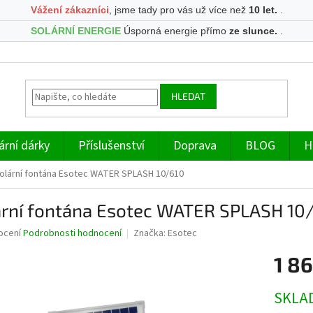
Vážení zákazníci
, jsme tady pro vás už více než
10 let.
.
SOLÁRNÍ ENERGIE
Úsporná energie přímo
ze slunce.
.
HLEDAT
ární dárky
Příslušenství
Doprava
BLOG
H
olární fontána Esotec WATER SPLASH 10/610
ární fontána Esotec WATER SPLASH 10
né
ocení
Podrobnosti hodnocení
Značka:
Esotec
ní
1 86
u
Měrná
SKLA
cena: