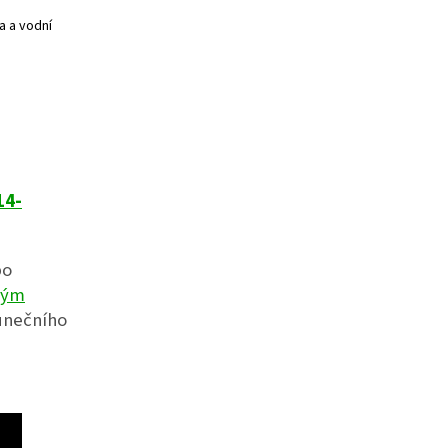
a a vodní
14-
bo
vým
lunečního