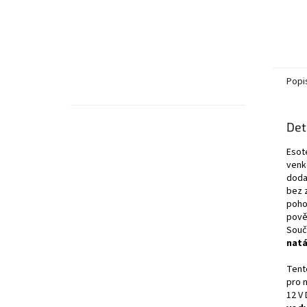
Popi
Det
Esot
venk
doda
bez 
poho
pově
Souč
natá
Tent
pro 
12 V