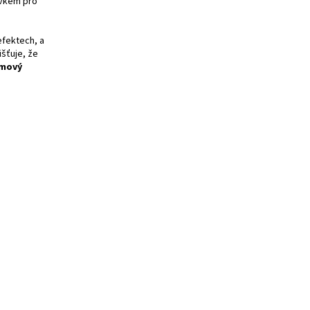
prvkem pro
efektech, a
išťuje, že
mový