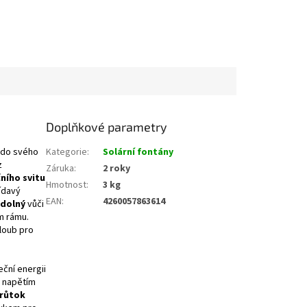
Doplňkové parametry
t do svého
Kategorie
:
Solární fontány
z
Záruka
:
2 roky
ního svitu
Hmotnost
:
3 kg
ídavý
EAN
:
4260057863614
dolný
vůči
m rámu.
loub pro
ční energii
m napětím
průtok