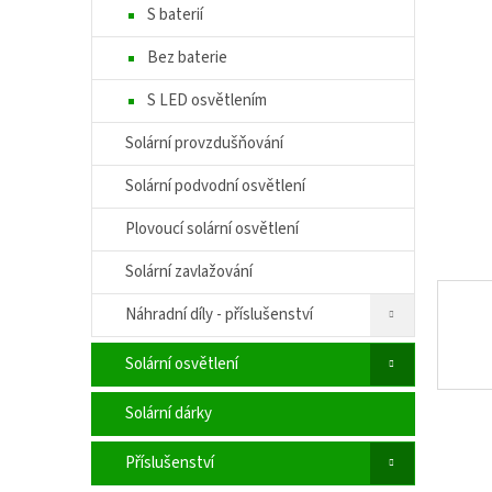
í
S baterií
hvězdič
p
a
Bez baterie
n
S LED osvětlením
e
l
Solární provzdušňování
Solární podvodní osvětlení
Plovoucí solární osvětlení
Solární zavlažování
Náhradní díly - příslušenství
Solární osvětlení
Solární dárky
Příslušenství