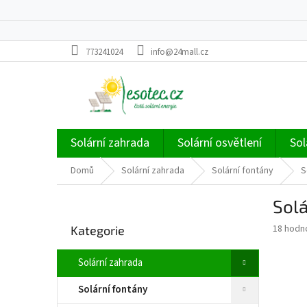
Přejít
773241024
info@24mall.cz
na
obsah
Solární zahrada
Solární osvětlení
Sol
Domů
Solární zahrada
Solární fontány
S
P
Sol
o
Přeskočit
s
Průměr
18 hodn
Kategorie
kategorie
t
hodnoce
r
produkt
Solární zahrada
a
je
4,3
n
Solární fontány
z
n
5